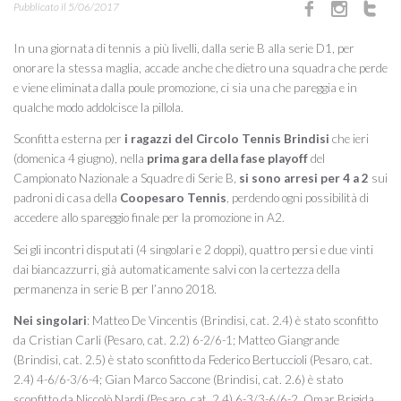
Pubblicato il 5/06/2017
In una giornata di tennis a più livelli, dalla serie B alla serie D1, per
onorare la stessa maglia, accade anche che dietro una squadra che perde
e viene eliminata dalla poule promozione, ci sia una che pareggia e in
qualche modo addolcisce la pillola.
Sconfitta esterna per
i ragazzi del
Circolo Tennis Brindisi
che ieri
(domenica 4 giugno), nella
prima gara della fase playoff
del
Campionato Nazionale a Squadre di Serie B,
si sono arresi per 4 a 2
sui
padroni di casa della
Coopesaro Tennis
, perdendo ogni possibilità di
accedere allo spareggio finale per la promozione in A2.
Sei gli incontri disputati (4 singolari e 2 doppi), quattro persi e due vinti
dai biancazzurri, già automaticamente salvi con la certezza della
permanenza in serie B per l’anno 2018.
Nei singolari
: Matteo De Vincentis (Brindisi, cat. 2.4) è stato sconfitto
da Cristian Carli (Pesaro, cat. 2.2) 6-2/6-1; Matteo Giangrande
(Brindisi, cat. 2.5) è stato sconfitto da Federico Bertuccioli (Pesaro, cat.
2.4) 4-6/6-3/6-4; Gian Marco Saccone (Brindisi, cat. 2.6) è stato
sconfitto da Niccolò Nardi (Pesaro, cat. 2.4) 6-3/3-6/6-2. Omar Brigida