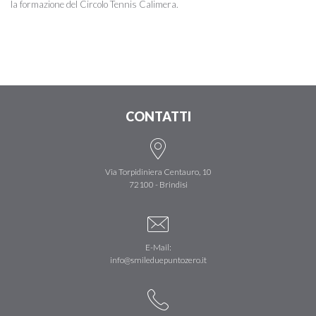
la formazione del Circolo Tennis Calimera.
CONTATTI
Via Torpidiniera Centauro, 10
72100 - Brindisi
E-Mail:
info@smileduepuntozero.it