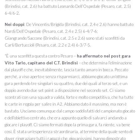
(Brindisi, cat. 2.6) ha battuto Leonardo Dell’Ospedale (Pesaro, cat. 2.5)
6-4/6-2.
Nei doppi
: De Vincentis/Brigida (Brindisi, cat. 2.4 e 2.6) hanno battuto
Nardi/Dell’Ospedale (Pesaro, cat. 2.4 e 2.5) 6-4/7-6;
Giangrande/Saccone (Brindisi, cat. 2.5 e 2.6) sono stati sconfitti da
Carli/Bertuccioli (Pesaro, cat. 2.2 e 2.4) 6-3/7-5.
“È una sconfitta questa contro Pesaro –
ha affermato nel post gara
Vito Tarlo, capitano del C.T. Brindisi
– che determina l’eliminazione
dai playoff e che, inevitabilmente, lascia tanto amaro in bocca. Peccato
perché, a viso aperto e senza risparmiarci, abbiamo giocato un’ottima
gara perdendo tre singolari su quattro, due dei quali al terzo set, e un
doppio avendo due set point a disposizione nel secondo set. Ci siamo
scontrati con una squadra valida, forte e molto competitiva, che ha tutte
le carte in regola per salire in A2. Abbiamo dato il massimo, ma non è
bastato. Usciamo comunque dal campo soddisfatti del campionato giocato
e dell’obiettivo centrato, che era appunto quello di salvarci andando a
giocare i playoff. Ci siamo fermati dopo la prima gara, fa niente, va bene
così. È stata un’esperienza straordinaria, al termine della quale sento di
dover ringraziare tutti i ragazzi che, giovanissimi, hanno dimostrato