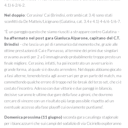
4.1) 6-2/6-2.
Nel doppio
: Cerasino/ Cai (Brindisi, entrambi cat 3.4) sono stati
sconfitti da De Matteis/Licignano (Galatina, cat. 3.4 e 4.1) 4-6/6-1/6-7.
“È un pareggio questo che siamo riusciti a strappare contro Galatina –
ha affermato nel post gara Gianluca Alparone, capitano del C.T.
Brindisi
– che lascia un po’ di rammarico dal momento che, grazie alle
ottime prestazioni di Cai e Parnasso, al termine dei primi due singolari
eravamo avanti per 2 a 0 immaginando probabilmente troppo presto un
finale migliore. Cerasino, infatti, ha poi incontrato un avversario in
grande forma, al quale si è dovuto arrendere. Nel doppio abbiamo giocato
a fasi alterne, tenendo testa agli avversari per gran parte del match, ma
commettendo qualche errore di troppo nel tie-break del terzo set, che ci è
costato l’incontro. Adesso con due vittorie e due pareggi in bilancio,
decisive saranno le ultime due gare della fase a gironi, che dovremo
cercare di vincere con un risultato più largo possibile rispetto ad un
eventuale accesso alla fase playoff cui ovviamente puntiamo”.
Domenica prossima (11 giugno)
seconda gara casalinga stagionale
per i biancazzurri che sui campi del sodalizio di via Ciciriello ospiteranno