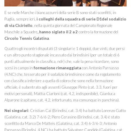
E se nelle Marche i biancazzurri della serie B sono stati sconfitti, in
Puglia, sempre ieri,
i colleghi della squadra di serie D1del sodalizio
di via Ciciriello
, nella quinta giornata del Campionato Regionale
Maschile a Squadre
, hanno siglato il 2 a 2
contro la formazione del
Circolo Tennis Galatina
.
Quattro gli incontri disputati (3 singolari e 1 doppio), due vinti, due persi
e un altro punto stagionale incassato dai brindisini (per un totale di 6
punti attualmente in classifica, ndr) che, vale la pena ricordare, sono
scesi in campo in
formazione rimaneggiata
con Antonio Parnasso
(4.NC) che, tesserato per il sodalizio brindisino e come da regolamento
con classifica inferiore a quella di coloro che sono nella formazione
ufficiale, è subentrato agli assenti Giuseppe Pinto (cat. 3.3, fuori per
motivi personali), Mattia Ciarloni (cat. 4.2, indisponibile), Gianluca
Alparone (capitano, cat. 4.2, infortunato, ma comunque in panchina).
Nei singolari
: Cristian Cai (Brindisi, cat. 3.4) ha battuto Lorenzo Gatto
(Galatina, cat. 3.2) 7-6/6-2; Piero Cerasino (Brindisi, cat. 3.4) è stato
sconfitto da Marco De Matteis (Galatina, cat. 3.4) 6-3/6-3; Antonio
Parnasso (Brindisi, 4 NC) ha battuto Salvatore Candido (Galatina, cat.