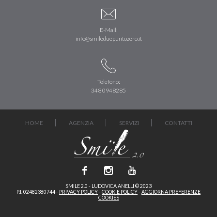
E-Mail:
info@smileduepuntozero.it
Telefono:
348 0948285
HOME
AGENZIA
SERVIZI
CONTATTI
SMILE 2.0 - LUDOVICA ANELLI © 2023
P.I. 02482380744 -
PRIVACY POLICY
-
COOKIE POLICY
-
AGGIORNA PREFERENZE
COOKIES