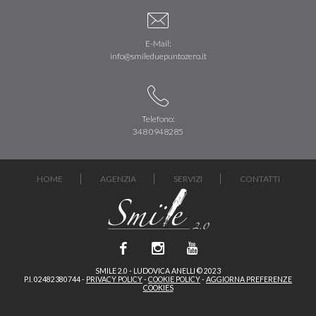
E-Mail:
info@smileduepuntozero.it
Telefono:
348 0948285
HOME
AGENZIA
SERVIZI
CONTATTI
SMILE 2.0 - LUDOVICA ANELLI © 2023
P.I. 02482380744 -
PRIVACY POLICY
-
COOKIE POLICY
-
AGGIORNA PREFERENZE
COOKIES